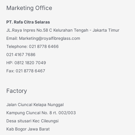
r
Marketing Office
c
PT. Rafa Citra Selaras
h
JL.Raya Inpres No.58 C Kelurahan Tengah - Jakarta Timur
f
Email: Marketing@royalfibreglass.com
o
Telephone: 021 8778 6466
r
021 4167 7686
:
HP: 0812 1820 7049
Fax: 021 8778 6467
Factory
Jalan Ciuncal Kelapa Nunggal
Kampung Ciuncal No. 8 rt. 002/003
Desa situsari Kec Cileungsi
Kab Bogor Jawa Barat