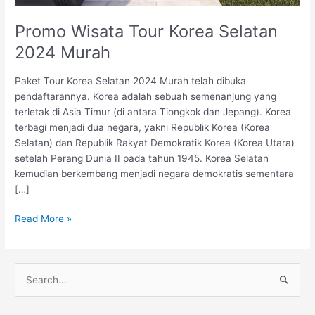
Promo Wisata Tour Korea Selatan
2024 Murah
Paket Tour Korea Selatan 2024 Murah telah dibuka
pendaftarannya. Korea adalah sebuah semenanjung yang
terletak di Asia Timur (di antara Tiongkok dan Jepang). Korea
terbagi menjadi dua negara, yakni Republik Korea (Korea
Selatan) dan Republik Rakyat Demokratik Korea (Korea Utara)
setelah Perang Dunia II pada tahun 1945. Korea Selatan
kemudian berkembang menjadi negara demokratis sementara
[…]
Promo
Read More »
Wisata
Tour
Korea
S
Selatan
e
2024
a
Murah