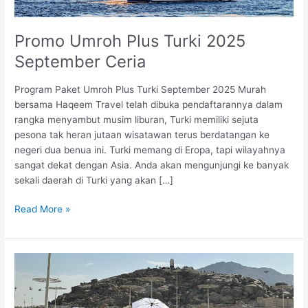
Promo Umroh Plus Turki 2025
September Ceria
Program Paket Umroh Plus Turki September 2025 Murah
bersama Haqeem Travel telah dibuka pendaftarannya dalam
rangka menyambut musim liburan, Turki memiliki sejuta
pesona tak heran jutaan wisatawan terus berdatangan ke
negeri dua benua ini. Turki memang di Eropa, tapi wilayahnya
sangat dekat dengan Asia. Anda akan mengunjungi ke banyak
sekali daerah di Turki yang akan […]
Promo
Read More »
Umroh
Plus
Turki
2025
September
Ceria