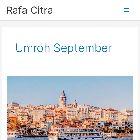
Skip
Rafa Citra
Main
to
content
Men
Umroh September