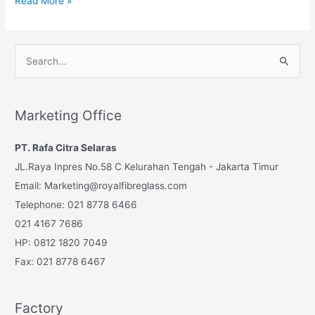
Read More »
Umroh
September
2024
S
Paket
e
Murah
a
r
Marketing Office
c
PT. Rafa Citra Selaras
h
JL.Raya Inpres No.58 C Kelurahan Tengah - Jakarta Timur
f
Email: Marketing@royalfibreglass.com
o
Telephone: 021 8778 6466
r
021 4167 7686
:
HP: 0812 1820 7049
Fax: 021 8778 6467
Factory