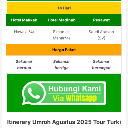
14 Hari
Hotel Makkah
Hotel Madinah
Pesawat
Nawazi *4/
Eiman al-
Saudi Arabian
Manar*4/
(SV)
Harga Paket
Sekamar
Sekamar
Sekamar
berdua
bertiga
berempat
Itinerary Umroh Agustus 2025 Tour Turki