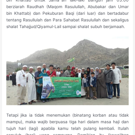
bin Khattab untuk Jama`ah laki-laki Bangun jam 03.00
berziarah Raudhah (Maqom Rasulullah, Abubakar dan Umar
bin Khattab) dan Pekuburan Baqi (dari luar) dan bertadabur
tentang Rasullulah dan Para Sahabat Rasulullah dan sekaligus
shalat Tahajjud/Qiyamul-Lail sampai shalat subuh berjamaah.
Tetapi jika ia tidak menemukan (binatang korban atau tidak
mampu), maka wajib berpuasa tiga hari dalam masa haji dan
tujuh hari (lagi) apabila kamu telah pulang kembali. Itulah