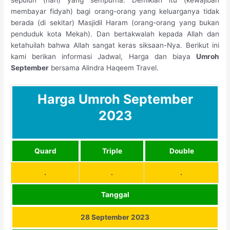
sepuluh (hari) yang sempurna. Demikian itu (kewajiban
membayar fidyah) bagi orang-orang yang keluarganya tidak
berada (di sekitar) Masjidil Haram (orang-orang yang bukan
penduduk kota Mekah). Dan bertakwalah kepada Allah dan
ketahuilah bahwa Allah sangat keras siksaan-Nya. Berikut ini
kami berikan informasi Jadwal, Harga dan biaya
Umroh
September
bersama Alindra Haqeem Travel.
Harga Umroh September
2023
Quard
Triple
Double
.
.
.
Tanggal
28 September 2023