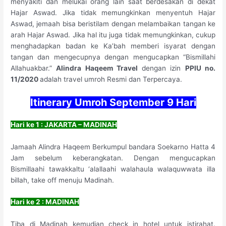
menyakiti dan melukai orang lain saat berdesakan di dekat
Hajar Aswad. Jika tidak memungkinkan menyentuh Hajar
Aswad, jemaah bisa beristilam dengan melambaikan tangan ke
arah Hajar Aswad. Jika hal itu juga tidak memungkinkan, cukup
menghadapkan badan ke Ka’bah memberi isyarat dengan
tangan dan mengecupnya dengan mengucapkan “Bismillahi
Allahuakbar.”
Alindra Haqeem Travel
dengan izin
PPIU no.
11/2020
adalah travel umroh Resmi dan Terpercaya.
Itinerary Umroh September 9 Hari
Hari ke 1 : JAKARTA – MADINAH
Jamaah Alindra Haqeem Berkumpul bandara Soekarno Hatta 4
Jam sebelum keberangkatan. Dengan mengucapkan
Bismillaahi tawakkaltu ‘alallaahi walahaula walaquwwata illa
billah, take off menuju Madinah.
Hari ke 2 : MADINAH
Tiba di Madinah kemudian check in hotel untuk istirahat.