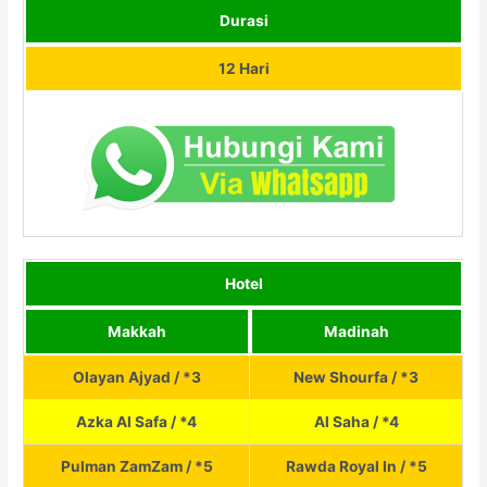
Durasi
12 Hari
Hotel
Makkah
Madinah
Olayan Ajyad / *3
New Shourfa / *3
Azka Al Safa / *4
Al Saha / *4
Pulman ZamZam / *5
Rawda Royal In / *5