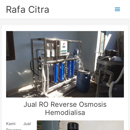
Skip
Rafa Citra
Main
to
content
Men
Jual RO Reverse Osmosis
Hemodialisa
Kami Jual