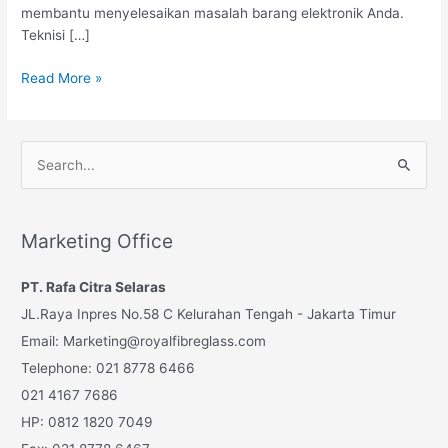
membantu menyelesaikan masalah barang elektronik Anda.
Teknisi […]
Jasa
Read More »
Service
Kulkas
Murah
S
Bergaransi
e
Jakarta
a
r
Marketing Office
c
PT. Rafa Citra Selaras
h
JL.Raya Inpres No.58 C Kelurahan Tengah - Jakarta Timur
f
Email: Marketing@royalfibreglass.com
o
Telephone: 021 8778 6466
r
021 4167 7686
:
HP: 0812 1820 7049