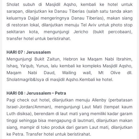
Sholat subuh di Masjidil Aqsho, kembali ke hotel untuk
sarapan, dilanjutkan ke Danau Tiberias (salah satu tanda akan
keluarnya Dajjal mengeringnya Danau Tiberias), makan siang
di restoran lokal, dilanjutkan menuju Tel Aviv untuk photo stop
sekitaran kota, mengunjungi Jericho (bukit percobaan),
transfer hotel untuk beristirahat.
HARI 07 : Jerussalem
Mengunjungi Bukit Zaitun, Hebron ke Maqam Nabi Ibrahim,
Ishaq, Ya’qub, Yunus, lalu kembali ke kompleks Masjidil Aqsho,
Maqam Nabi Daud, Wailing wall, Mt Olive dll.
Sholatmagrib&Isya di masjidil Aqsho.Kembali ke hotel.
HARI 08 : Jerussalem – Petra
Pagi check out hotel, dilanjutkan menuju Allenby (perbatasan
Israel-Jordan/Amman), mengunjungi Laut Mati (tempat kaum
Luth disiksa), berendam di laut mati yang memiliki kadar garam
tinggi sehingga bisa mengapung di lautmati, dilanjutkan makan
siang, mampir di toko produk dari garam Laut mati, dilanjutkan
ke Petra. Transfer hotel untuk beristirahat.