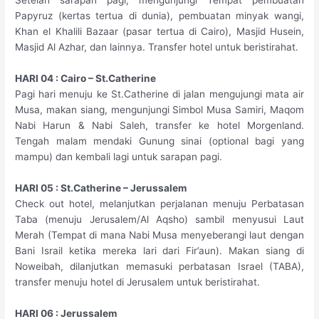
Setelah sarapan pagi, mengunjungi Tempat pembuatan
Papyruz (kertas tertua di dunia), pembuatan minyak wangi,
Khan el Khalili Bazaar (pasar tertua di Cairo), Masjid Husein,
Masjid Al Azhar, dan lainnya. Transfer hotel untuk beristirahat.
HARI 04 : Cairo – St.Catherine
Pagi hari menuju ke St.Catherine di jalan mengujungi mata air
Musa, makan siang, mengunjungi Simbol Musa Samiri, Maqom
Nabi Harun & Nabi Saleh, transfer ke hotel Morgenland.
Tengah malam mendaki Gunung sinai (optional bagi yang
mampu) dan kembali lagi untuk sarapan pagi.
HARI 05 : St.Catherine – Jerussalem
Check out hotel, melanjutkan perjalanan menuju Perbatasan
Taba (menuju Jerusalem/Al Aqsho) sambil menyusui Laut
Merah (Tempat di mana Nabi Musa menyeberangi laut dengan
Bani Israil ketika mereka lari dari Fir’aun). Makan siang di
Noweibah, dilanjutkan memasuki perbatasan Israel (TABA),
transfer menuju hotel di Jerusalem untuk beristirahat.
HARI 06 : Jerussalem