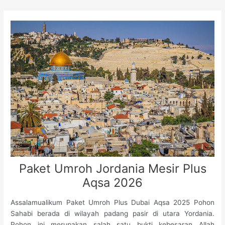
Skip
to
content
Paket Umroh Jordania Mesir Plus
Aqsa 2026
Assalamualikum Paket Umroh Plus Dubai Aqsa 2025 Pohon
Sahabi berada di wilayah padang pasir di utara Yordania.
Pohon ini merupakan salah satu bukti kebesaran Allah