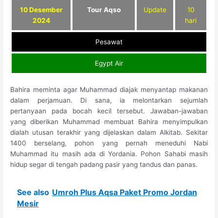
10 Desember
Tour Aqso
Update
10
2024
hari
Pesawat
Egypt Air
Bahira meminta agar Muhammad diajak menyantap makanan
dalam perjamuan. Di sana, ia melontarkan sejumlah
pertanyaan pada bocah kecil tersebut. Jawaban-jawaban
yang diberikan Muhammad membuat Bahira menyimpulkan
dialah utusan terakhir yang dijelaskan dalam Alkitab. Sekitar
1400 berselang, pohon yang pernah meneduhi Nabi
Muhammad itu masih ada di Yordania. Pohon Sahabi masih
hidup segar di tengah padang pasir yang tandus dan panas.
See also
Umroh Plus Aqsa Paket Promo Jordan
Mesir