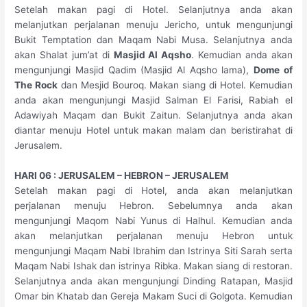
Setelah makan pagi di Hotel. Selanjutnya anda akan
melanjutkan perjalanan menuju Jericho, untuk mengunjungi
Bukit Temptation dan Maqam Nabi Musa. Selanjutnya anda
akan Shalat jum’at di
Masjid Al Aqsho
. Kemudian anda akan
mengunjungi Masjid Qadim (Masjid Al Aqsho lama),
Dome of
The Rock
dan Mesjid Bouroq. Makan siang di Hotel. Kemudian
anda akan mengunjungi Masjid Salman El Farisi, Rabiah el
Adawiyah Maqam dan Bukit Zaitun. Selanjutnya anda akan
diantar menuju Hotel untuk makan malam dan beristirahat di
Jerusalem.
HARI 06 : JERUSALEM – HEBRON – JERUSALEM
Setelah makan pagi di Hotel, anda akan melanjutkan
perjalanan menuju Hebron. Sebelumnya anda akan
mengunjungi Maqom Nabi Yunus di Halhul. Kemudian anda
akan melanjutkan perjalanan menuju Hebron untuk
mengunjungi Maqam Nabi Ibrahim dan Istrinya Siti Sarah serta
Maqam Nabi Ishak dan istrinya Ribka. Makan siang di restoran.
Selanjutnya anda akan mengunjungi Dinding Ratapan, Masjid
Omar bin Khatab dan Gereja Makam Suci di Golgota. Kemudian