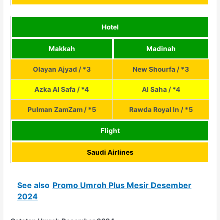
Hotel
Makkah
Madinah
Olayan Ajyad / *3
New Shourfa / *3
Azka Al Safa / *4
Al Saha / *4
Pulman ZamZam / *5
Rawda Royal In / *5
Flight
Saudi Airlines
See also
Promo Umroh Plus Mesir Desember
2024