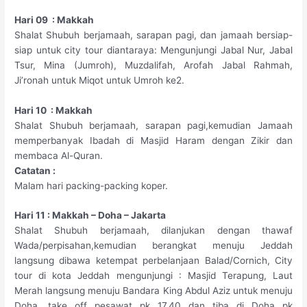
Hari 09 : Makkah
Shalat Shubuh berjamaah, sarapan pagi, dan jamaah bersiap-
siap untuk city tour diantaraya: Mengunjungi Jabal Nur, Jabal
Tsur, Mina (Jumroh), Muzdalifah, Arofah Jabal Rahmah,
Ji’ronah untuk Miqot untuk Umroh ke2.
Hari 10 : Makkah
Shalat Shubuh berjamaah, sarapan pagi,kemudian Jamaah
memperbanyak Ibadah di Masjid Haram dengan Zikir dan
membaca Al-Quran.
Catatan :
Malam hari packing-packing koper.
Hari 11 : Makkah – Doha – Jakarta
Shalat Shubuh berjamaah, dilanjukan dengan thawaf
Wada/perpisahan,kemudian berangkat menuju Jeddah
langsung dibawa ketempat perbelanjaan Balad/Cornich, City
tour di kota Jeddah mengunjungi : Masjid Terapung, Laut
Merah langsung menuju Bandara King Abdul Aziz untuk menuju
Doha, take off pesawat pk 17.40 dan tiba di Doha pk