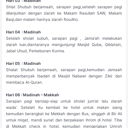
Hari 03 : Madinah
Shlat Shubuh berjamaah, sarapan pagi,setelah sarapan pagi
dilanjutkan dengan ziarah ke Makam Rasullah SAW, Makam
Baqi,dan malam harinya ziarah Roudho.
Hari 04 : Madinah
Setelah sholat subuh, sarapan pagi , Jama’ah melakukan
ziarah luar,diantaranya mengunjungi Masjid Quba, Qiblatain,
Jabal Uhud, Perkebunan Kurma.
Hari 05 : Madinah
Shalat Shubuh berjamaah, sarapan pagi,kemudian Jamaah
memperbanyak Ibadah di Masjid Nabawi dengan Zikir dan
membaca Al-Quran.
Hari 06 : Madinah – Makkah
Sarapan pagi bersiap-siap untuk sholat jum’at lalu ziarah
wada’. Setelah itu kembali ke hotel untuk makan siang
kemudian berangkat ke Mekkah dengan Bus, singgah di Bir Ali
untuk miqat, mandi sunat dan berpakaian ihrom di hotel. Tiba
di Mekkah check in hotel, kemudian mengerjakan Umroh